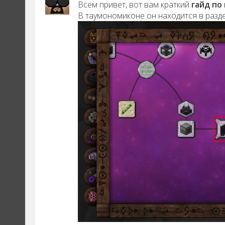
Всем привет, вот вам краткий
гайд по
В таумономиконе он находится в разд