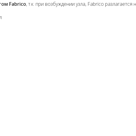
ом Fabrico
, т.к. при возбуждении узла, Fabrico разлагаетс
л