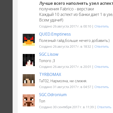
Лучше всего наполнять узел аспект
получения Fabrico - верстаки
Каждый 10 аспект из банки дает 1 в узе
Всем удачи!!)
Создано 26 августа 2017 г. в 00:10 |
Ответить
QUED.Emptiness
Полезный гайд,больше нечего добавить:)
Создано 26 августа 2017 г. в 18:32 |
Ответить
SGC.Lisow
Топого ;3
Создано 26 августа 2017 г. в 20:01 |
Ответить
TYRBOMAX
TaT02, Нармолна, ни слижня.
Создано 31 августа 2017 г. в 04:57 |
Ответить
SGC.Odronium
Топ
Создано 30 сентября 2017 г. в 11:39 |
Ответить