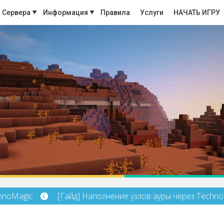
Сервера
Информация
Правила
Услуги
НАЧАТЬ ИГРУ
hnoMagic
[Гайд] Наполнение узлов ауры через Techn