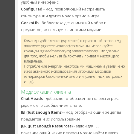
удобный интерфейс.
Configured
- мод, позволяющий настраивать
конфигурации других модов прямо в игре.
GeckoLib
- библиотека для анимаций мобов и
предметов, используется многими модами.
Команды добавления (удаления) в приватный регион
/rg
addowner (/rg removeowner)
отключены, используйте
команды
/rg addmember (/rg removemember)
. Это сделано
для того, чтобы нельзя было отнять приват у настоящего
владельца.
Потребление энергии некоторыми машинами увеличено
из-за активного использования игроками массивов
генераторов бесконечной энергии (солнечных, ветровых
и т.д.).
Модификации клиента
Chat Heads
- добавляет отображение головы игрока
рядом с его сообщением в чате.
JEI (Just Enough Items)
- мод, отображающий рецепты
предметов и их использование.
JER (Just Enough Resources)
- аддон для JEI,
показывающий, какие ресурсы можно найти в каких