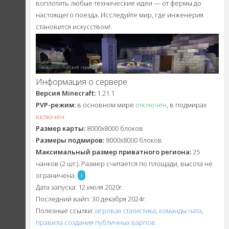
воплотить любые технические идеи — от фермы до
настоящего поезда. Исследуйте мир, где инженерия
становится искусством!.
Информация о сервере
Версия Minecraft:
1.21.1
PVP-режим:
в основном мире
отключен
, в подмирах
включен
Размер карты:
8000х8000 блоков
Размеры подмиров:
8000х8000 блоков
Максимальный размер приватного региона:
25
чанков (2 шт.). Размер считается по площади, высота не
ограничена.
i
Дата запуска: 12 июля 2020г.
Последний вайп: 30 декабря 2024г.
Полезные ссылки:
игровая статистика
,
команды чата
,
правила создания публичных варпов