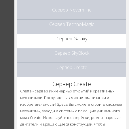
Сервер Nevermine
Сервер TechnoMagic
Сервер Galaxy
Сервер SkyBlock
Сервер Create
Сервер Create
Create - сервер инженерных открытий и креативных
механизмов. Погрузитесь в мир автоматизации и
изобретательности! Здесь Вы сможете строить сложные
механизмы, заводы и системы с помощью уникального
мода Create. Используйте шестерёнки, ремни, паровые
двигатели и вращающиеся конструкции, чтобы