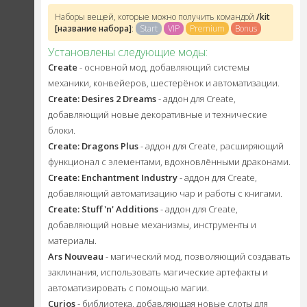
Наборы вещей, которые можно получить командой
/kit
[название набора]
:
Start
VIP
Premium
Bonus
Установлены следующие моды:
Create
- основной мод, добавляющий системы
механики, конвейеров, шестерёнок и автоматизации.
Create: Desires 2 Dreams
- аддон для Create,
добавляющий новые декоративные и технические
блоки.
Create: Dragons Plus
- аддон для Create, расширяющий
функционал с элементами, вдохновлёнными драконами.
Create: Enchantment Industry
- аддон для Create,
добавляющий автоматизацию чар и работы с книгами.
Create: Stuff 'n' Additions
- аддон для Create,
добавляющий новые механизмы, инструменты и
материалы.
Ars Nouveau
- магический мод, позволяющий создавать
заклинания, использовать магические артефакты и
автоматизировать с помощью магии.
Curios
- библиотека, добавляющая новые слоты для