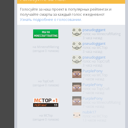
Голосуйте за наш проект в популярных рейтингах и
получайте смарты за каждый голос ежедневно!
Узнать подробнее о голосовании.
pseudogigant
голос на MinecraftRating
3 часа назад
pseudogigant
на MinecraftRating
голос на MCTop
(сегодня 0 голосов)
3 часа назад
pseudogigant
голос на TopCraft
3 часа назад
PurplePony
голос на MCTop
7 часов назад
на TopCraft
PurplePony
(сегодня 0 голосов)
голос на TopCraft
7 часов назад
PurplePony
голос на MinecraftRating
7 часов назад
nubik17
на MCTop
голос на MCTop
(сегодня 0 голосов)
13 часов назад