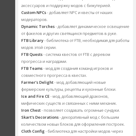
аксессуаров и поддержку модов с бижутерией.
Custom NPCs
- добавляет NPC и квесты от наших
модераторов.
Dynamic Torches
- добавляет динамическое освещение
от факелов и других светящихся предметов в руке.
FTB Library
- библиотека от FTB, необходимая для работы
модов этой серии.
FTB Quests
- система квестов от FTB с деревом
прогресса и наградами.
FTB Teams
- мод для создания команд игроков и
совместного прогресса в квестах.
Farmer’s Delight
- мод, добавляющий новые
фермерские культуры, рецепты и кухонные блоки.
Ice and Fire CE
- мод, добавляющий драконов,
мифических существ и связанных с ними механик.
Iron Chest
- позволяет создавать огромные сундуки.
Skart's Decorations
- декоративный мод с большим
количеством новых блоков для оформления построек.
Cloth Config
- библиотека для настройки модов через