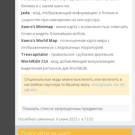
биомах и с каким шансом.
Jade
- мод, отображающий информацию о блоках и
сущностях при наведении на них курсора.
Xaero's Minimap
- мини-карта с возможностью отмечать
точки и видеть ближайших мобов.
Xaero's World Map
- полноценная карта мира с
отображением исследованных территорий.
Treecapitator
- правильное срубание деревьев
WorldEdit CUI
- мод, добавляющий визуализацию
выделения регионов для WorldEdit.
Опциональные моды можно выключить или включить в
настройках лаунчера по Вашему вкусу.
Инструкция, как это
сделать.
Показать список запрещенных предметов:
Последнее изменение: 9 июня 2025 г. в 13:05
Голосуйте за нас!