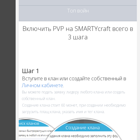
Топ войн
Включить PVP на SMARTYcraft всего в
3 шага
Шаг 1
Вступите в клан или создайте собственный в
Личном кабинете
.
Вы можете подать заявку лидеру любого клана или создать
собственный клан.
Создание клана стоит 60 монет, при создании необходимо
загрузить плащ клана, указать имя и тег клана.