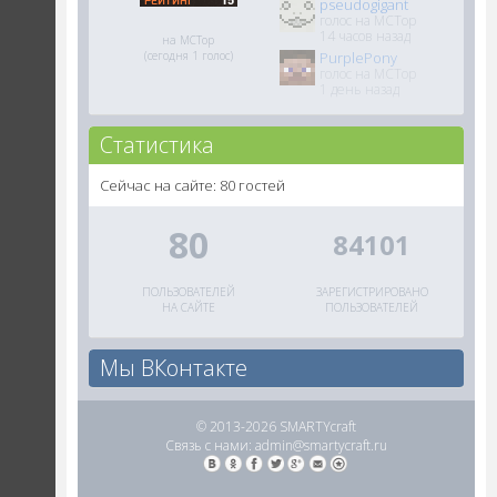
pseudogigant
голос на MCTop
14 часов назад
на MCTop
(сегодня 1 голос)
PurplePony
голос на MCTop
1 день назад
Статистика
Сейчас на сайте: 80 гостей
80
84101
ПОЛЬЗОВАТЕЛЕЙ
ЗАРЕГИСТРИРОВАНО
НА САЙТЕ
ПОЛЬЗОВАТЕЛЕЙ
Мы ВКонтакте
© 2013-2026 SMARTYcraft
Связь с нами:
admin@smartycraft.ru