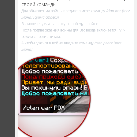
своей команды.
Для объявления войны введите в игре команду
/clan war [тег
клана] [сумма ставки]
Вы можете сделать ставку на победу в войне.
После подтверждения войны для Вас везде включается PVP-
режим с противникам.
А чтобы сдаться в войне введите команду
/clan peace [тег
клана]