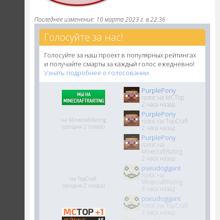
Последнее изменение: 10 марта 2023 г. в 22:36
Голосуйте за нас!
Голосуйте за наш проект в популярных рейтингах
и получайте смарты за каждый голос ежедневно!
Узнать подробнее о голосовании.
PurplePony
голос на MCTop
2 часа назад
PurplePony
на MinecraftRating
голос на TopCraft
(сегодня 2 голоса)
2 часа назад
PurplePony
голос на
MinecraftRating
2 часа назад
pseudogigant
голос на
на TopCraft
MinecraftRating
(сегодня 2 голоса)
3 часа назад
pseudogigant
голос на TopCraft
3 часа назад