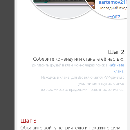
Шаг 2
Соберите команду или станьте её частью.
Пригласить друзей в клан можно через поиск в
кабинете
клана
.
Находясь в клане, для Вас включается PVP-режим с
участниками других кланов
во всех мирах за пределами приватных регионов.
Шаг 3
Объявите войну неприятелю и покажите силу