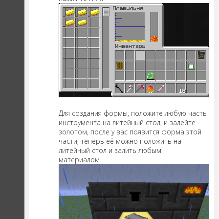
Для создания формы, положите любую часть
инструмента на литейный стол, и залейте
золотом, после у вас появится форма этой
части, теперь её можно положить на
литейный стол и залить любым
материалом.