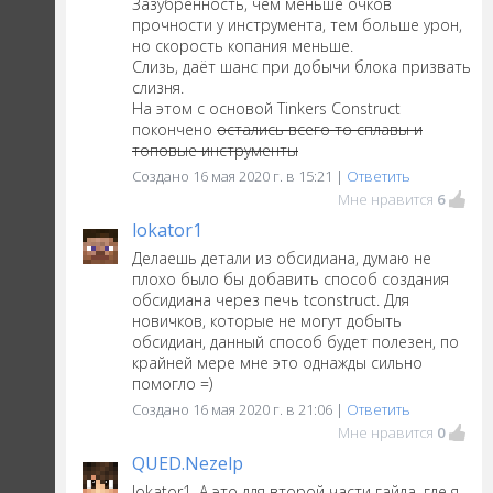
Зазубренность, чем меньше очков
прочности у инструмента, тем больше урон,
но скорость копания меньше.
Слизь, даёт шанс при добычи блока призвать
слизня.
На этом с основой Tinkers Construct
покончено
остались всего то сплавы и
топовые инструменты
Создано 16 мая 2020 г. в 15:21 |
Ответить
Мне нравится
6
lokator1
Делаешь детали из обсидиана, думаю не
плохо было бы добавить способ создания
обсидиана через печь tconstruct. Для
новичков, которые не могут добыть
обсидиан, данный способ будет полезен, по
крайней мере мне это однажды сильно
помогло =)
Создано 16 мая 2020 г. в 21:06 |
Ответить
Мне нравится
0
QUED.Nezelp
lokator1, А это для второй части гайда, где я