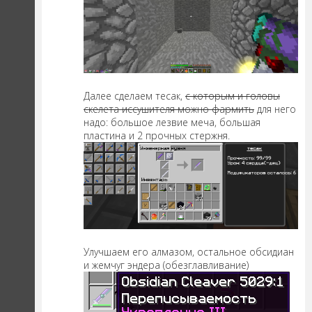
Далее сделаем тесак,
с которым и головы
скелета иссушителя можно фармить
для него
надо: большое лезвие меча, большая
пластина и 2 прочных стержня.
Улучшаем его алмазом, остальное обсидиан
и жемчуг эндера (обезглавливание)