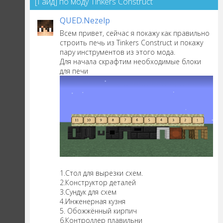
[Гайд] по моду Tinkers Construct
QUED.Nezelp
Всем привет, сейчас я покажу как правильно
строить печь из Tinkers Construct и покажу
пару инструментов из этого мода.
Для начала скрафтим необходимые блоки
для печи
1.Стол для вырезки схем.
2.Конструктор деталей
3.Сундук для схем
4.Инженерная кузня
5. Обожжённый кирпич
6.Контроллер плавильни