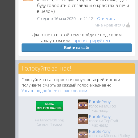
буду говорить о сплавах и о крафтах в печи
в целом)
Создано 16 мая 2020 г. в 21:12 |
Ответить
Мне нравится
0
Для ответа в этой теме войдите под своим
аккаунтом или
зарегистрируйтесь
.
Войти на сайт
Голосуйте за нас!
Голосуйте за наш проект в популярных рейтингах и
получайте смарты за каждый голос ежедневно!
Узнать подробнее о голосовании.
PurplePony
голос на MCTop
1 час назад
PurplePony
на MinecraftRating
голос на TopCraft
(сегодня 1 голос)
1 час назад
PurplePony
голос на MinecraftRating