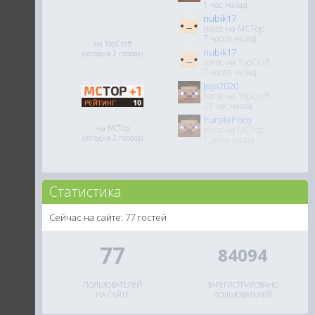
1 час назад
nubik17
голос на MCTop
7 часов назад
на TopCraft
nubik17
(сегодня 2 голоса)
голос на TopCraft
7 часов назад
Jojo2020
голос на TopCraft
21 час назад
PurplePony
на MCTop
голос на MCTop
(сегодня 2 голоса)
1 день назад
Статистика
Сейчас на сайте: 77 гостей
77
84094
ПОЛЬЗОВАТЕЛЕЙ
ЗАРЕГИСТРИРОВАНО
НА САЙТЕ
ПОЛЬЗОВАТЕЛЕЙ