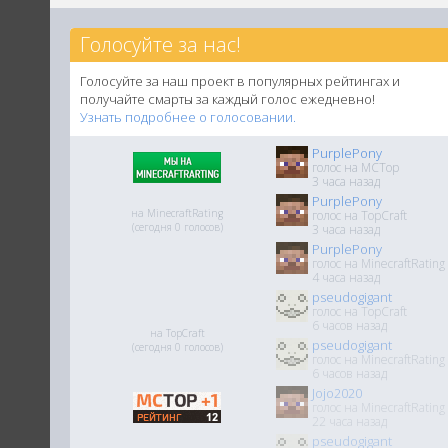
Голосуйте за нас!
Голосуйте за наш проект в популярных рейтингах и
получайте смарты за каждый голос ежедневно!
Узнать подробнее о голосовании.
PurplePony
голос на MCTop
3 часа назад
PurplePony
на MinecraftRating
голос на TopCraft
(сегодня 0 голосов)
3 часа назад
PurplePony
голос на MinecraftRating
4 часа назад
pseudogigant
голос на TopCraft
6 часов назад
на TopCraft
pseudogigant
(сегодня 0 голосов)
голос на MinecraftRating
6 часов назад
Jojo2020
голос на MinecraftRating
22 часа назад
pseudogigant