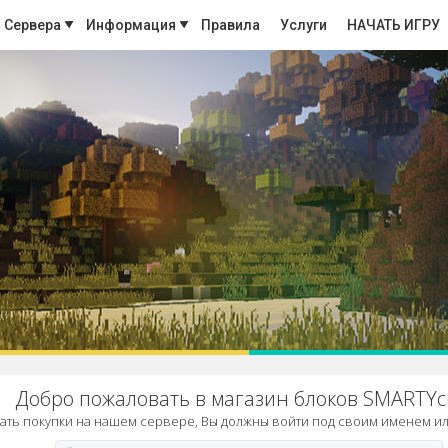
Сервера
Информация
Правила
Услуги
НАЧАТЬ ИГРУ
Добро пожаловать в магазин блоков SMARTYcr
ть покупки на нашем сервере, Вы должны войти под своим именем ил