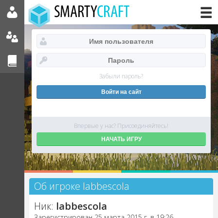
Забыли пароль?
Впервые у нас? Присоединяйтесь!
НАЧАТЬ ИГРУ
Об игроке labbescola
Ник:
labbescola
Зарегистрирован 25 марта 2015 г. в 19:26.