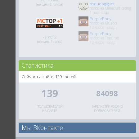
на TopCraft
pseudogigant
(сегодня 2 голоса)
голос на MinecraftRating
1 час назад
PurplePony
голос на MCTop
12 часов назад
PurplePony
на MCTop
голос на TopCraft
(сегодня 1 голос)
12 часов назад
Статистика
Сейчас на сайте: 139 гостей
139
84098
ПОЛЬЗОВАТЕЛЕЙ
ЗАРЕГИСТРИРОВАНО
НА САЙТЕ
ПОЛЬЗОВАТЕЛЕЙ
Мы ВКонтакте