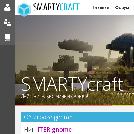
Главная
Форум
SMARTYcraft
Действительно умный сервер!
Об игроке gnome
Ник:
ITER.gnome