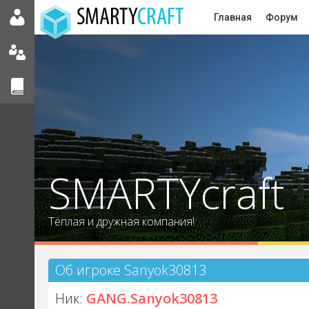
Главная
Форум
SMARTYcraft
Тёплая и дружная компания!
Об игроке Sanyok30813
Ник:
GANG.Sanyok30813