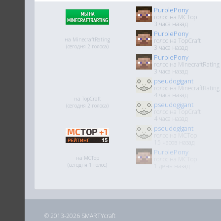
PurplePony
голос на MCTop
3 часа назад
PurplePony
на MinecraftRating
голос на TopCraft
(сегодня 2 голоса)
3 часа назад
PurplePony
голос на MinecraftRating
3 часа назад
pseudogigant
голос на MinecraftRating
4 часа назад
на TopCraft
pseudogigant
(сегодня 2 голоса)
голос на TopCraft
4 часа назад
pseudogigant
голос на MCTop
15 часов назад
PurplePony
на MCTop
голос на MCTop
(сегодня 1 голос)
1 день назад
© 2013-2026 SMARTYcraft