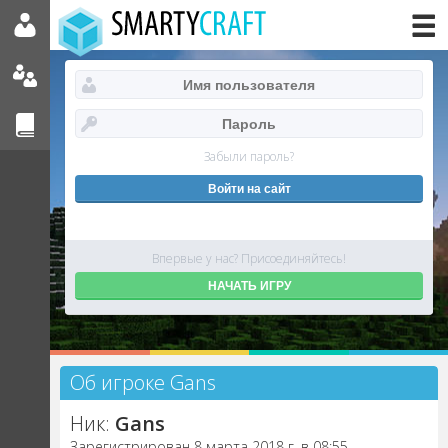
Забыли пароль?
Впервые у нас? Присоединяйтесь!
НАЧАТЬ ИГРУ
Об игроке Gans
Ник:
Gans
Зарегистрирован 8 марта 2018 г. в 08:55.