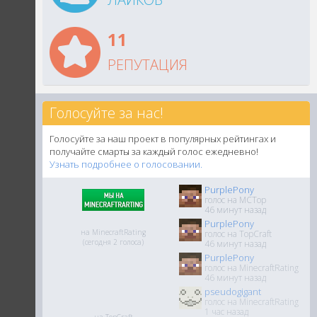
11
РЕПУТАЦИЯ
Голосуйте за нас!
Голосуйте за наш проект в популярных рейтингах и
получайте смарты за каждый голос ежедневно!
Узнать подробнее о голосовании.
PurplePony
голос на MCTop
46 минут назад
PurplePony
на MinecraftRating
голос на TopCraft
(сегодня 2 голоса)
46 минут назад
PurplePony
голос на MinecraftRating
46 минут назад
pseudogigant
голос на MinecraftRating
1 час назад