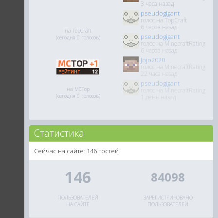
3 часа назад
pseudogigant
голос на TopCraft
6 часов назад
на TopCraft
pseudogigant
(сегодня 0 голосов)
голос на MinecraftRating
6 часов назад
Jojo2020
голос на MinecraftRating
22 часа назад
pseudogigant
на MCTop
голос на MinecraftRating
(сегодня 0 голосов)
1 день назад
Статистика
Сейчас на сайте: 146 гостей
146
84098
ПОЛЬЗОВАТЕЛЕЙ
ЗАРЕГИСТРИРОВАНО
НА САЙТЕ
ПОЛЬЗОВАТЕЛЕЙ