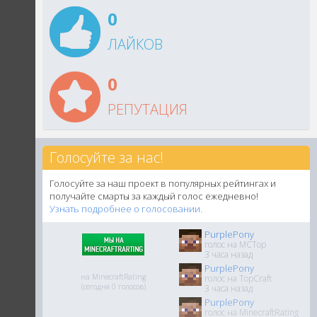
0
ЛАЙКОВ
0
РЕПУТАЦИЯ
Голосуйте за нас!
Голосуйте за наш проект в популярных рейтингах и
получайте смарты за каждый голос ежедневно!
Узнать подробнее о голосовании.
PurplePony
голос на MCTop
3 часа назад
PurplePony
на MinecraftRating
голос на TopCraft
(сегодня 0 голосов)
3 часа назад
PurplePony
голос на MinecraftRating